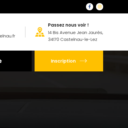
Passez nous voir !
14 Bis Avenue Jean Jaurès,
lnau.fr
34170 Castelnau-le-Lez
Inscription