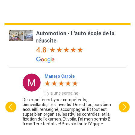
Automotion - L'auto école de la
réussite
4.8
Manero Carole
il y a une semaine
ut
Des moniteurs hyper compétents,
Excell
 école
bienveillants, très investis. On est toujours bien
INFINI
ercier
accueilli, renseigné, accompagné. Et tout est
,des m
me et
super bien organisé, les rdv, les contrôles, et la
vous so
fixation de l'examen. Et voila, j'ai mon permis B
à ma 1ere tentative! Bravo à toute l'équipe.
rendre